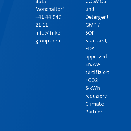
8617
COSMOS
Mönchaltorf
und
+41 44 949
Detergent
21 11
GMP /
info@frike-
SOP-
group.com
Standard,
FDA-
approved
EnAW-
zertifiziert
«CO2
&kWh
reduziert»
Climate
Partner