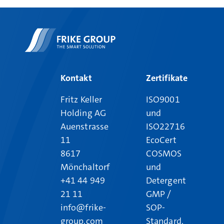
Kontakt
Zertifikate
Fritz Keller
ISO9001
Holding AG
und
Auenstrasse
ISO22716
11
EcoCert
8617
COSMOS
Mönchaltorf
und
+41 44 949
Detergent
21 11
GMP /
info@frike-
SOP-
group.com
Standard,