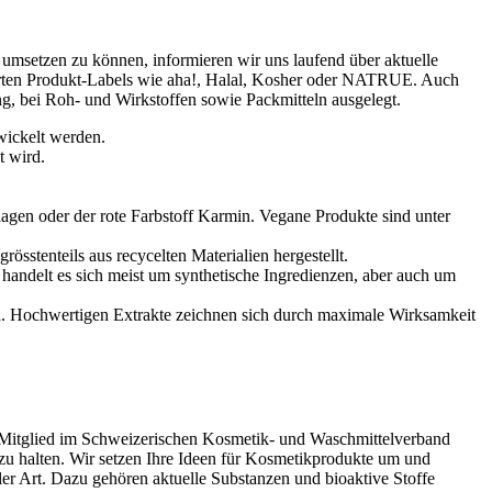
umsetzen zu können, informieren wir uns laufend über aktuelle
ierten Produkt-Labels wie aha!, Halal, Kosher oder NATRUE. Auch
g, bei Roh- und Wirkstoffen sowie Packmitteln ausgelegt.
wickelt werden.
t wird.
lagen oder der rote Farbstoff Karmin. Vegane Produkte sind unter
sstenteils aus recycelten Materialien hergestellt.
i handelt es sich meist um synthetische Ingredienzen, aber auch um
ind. Hochwertigen Extrakte zeichnen sich durch maximale Wirksamkeit
 Mitglied im Schweizerischen Kosmetik- und Waschmittelverband
 zu halten. Wir setzen Ihre Ideen für Kosmetikprodukte um und
er Art. Dazu gehören aktuelle Substanzen und bioaktive Stoffe