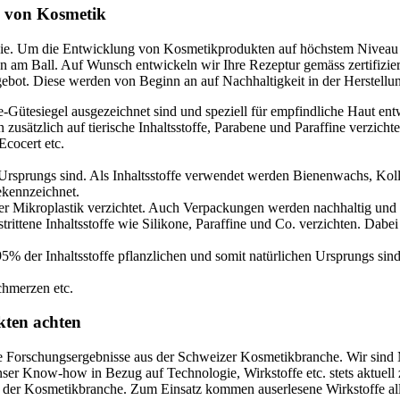
g von Kosmetik
linie. Um die Entwicklung von Kosmetikprodukten auf höchstem Niveau 
en am Ball. Auf Wunsch entwickeln wir Ihre Rezeptur gemäss zertifiz
ot. Diese werden von Beginn an auf Nachhaltigkeit in der Herstellun
e-Gütesiegel ausgezeichnet sind und speziell für empfindliche Haut ent
n zusätzlich auf tierische Inhaltsstoffe, Parabene und Paraffine verzichte
cocert etc.
en Ursprungs sind. Als Inhaltsstoffe verwendet werden Bienenwachs, Kol
ekennzeichnet.
r Mikroplastik verzichtet. Auch Verpackungen werden nachhaltig und grö
rittene Inhaltsstoffe wie Silikone, Paraffine und Co. verzichten. Dabe
 95% der Inhaltsstoffe pflanzlichen und somit natürlichen Ursprungs s
hmerzen etc.
kten achten
e Forschungsergebnisse aus der Schweizer Kosmetikbranche. Wir sind
nser Know-how in Bezug auf Technologie, Wirkstoffe etc. stets aktuell
n der Kosmetikbranche. Zum Einsatz kommen auserlesene Wirkstoffe all