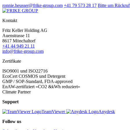
ronnie.heusser@frike-group.com
+41 79 573 28 17
Bitte um Rückruf
Kontakt
Fritz Keller Holding AG
Auenstrasse 11
8617 Mönchaltorf
+41 44 949 21 11
info@frike-group.com
Zertifikate
ISO9001 und ISO22716
EcoCert COSMOS und Detergent
GMP / SOP-Standard, FDA-approved
EnAW-zertifiziert «CO2 &kWh reduziert»
Climate Partner
Support
TeamViewer
Anydesk
Follow us