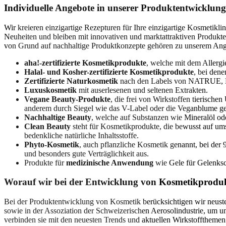
Individuelle Angebote in unserer Produktentwicklun
Wir kreieren einzigartige Rezepturen für Ihre einzigartige Kosmetik
Neuheiten und bleiben mit innovativen und marktattraktiven Produkt
von Grund auf nachhaltige Produktkonzepte gehören zu unserem Angeb
aha!-zertifizierte Kosmetikprodukte
, welche mit dem Allergi
Halal- und Kosher-zertifizierte Kosmetikprodukte
, bei dene
Zertifizierte Naturkosmetik
nach den Labels von NATRUE, E
Luxuskosmetik
mit auserlesenen und seltenen Extrakten.
Vegane Beauty-Produkte
, die frei von Wirkstoffen tierisch
anderem durch Siegel wie das V-Label oder die Veganblume g
Nachhaltige Beauty
, welche auf Substanzen wie Mineralöl ode
Clean Beauty
steht für Kosmetikprodukte, die bewusst auf umst
bedenkliche natürliche Inhaltsstoffe.
Phyto-Kosmetik
, auch pflanzliche Kosmetik genannt, bei der
und besonders gute Verträglichkeit aus.
Produkte für
medizinische Anwendung
wie Gele für Gelenksc
Worauf wir bei der Entwicklung von Kosmetikprodu
Bei der Produktentwicklung von Kosmetik berücksichtigen wir neust
sowie in der Assoziation der Schweizerischen Aerosolindustrie, um u
verbinden sie mit den neuesten Trends und aktuellen Wirkstofftheme