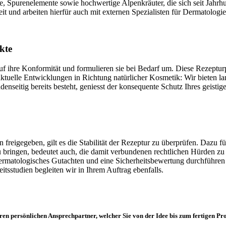
ffe, Spurenelemente sowie hochwertige Alpenkräuter, die sich seit Jah
t und arbeiten hierfür auch mit externen Spezialisten für Dermatolog
kte
hre Konformität und formulieren sie bei Bedarf um. Diese Rezepturpfle
 aktuelle Entwicklungen in Richtung natürlicher Kosmetik: Wir biete
seitig bereits besteht, geniesst der konsequente Schutz Ihres geistige
 freigegeben, gilt es die Stabilität der Rezeptur zu überprüfen. Dazu 
 bringen, bedeutet auch, die damit verbundenen rechtlichen Hürden z
 dermatologisches Gutachten und eine Sicherheitsbewertung durchführen
tsstudien begleiten wir in Ihrem Auftrag ebenfalls.
n persönlichen Ansprechpartner, welcher Sie von der Idee bis zum fertigen Pro