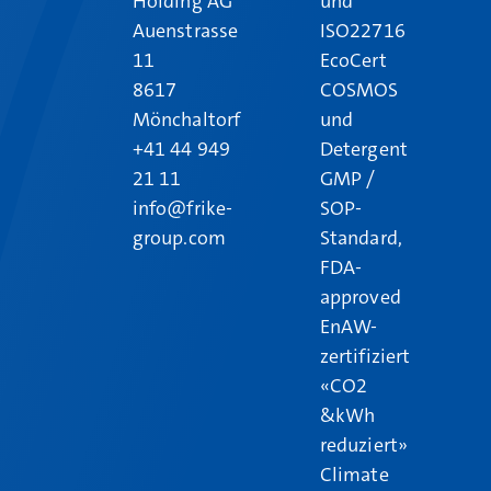
Holding AG
und
Auenstrasse
ISO22716
11
EcoCert
8617
COSMOS
Mönchaltorf
und
+41 44 949
Detergent
21 11
GMP /
info@frike-
SOP-
group.com
Standard,
FDA-
approved
EnAW-
zertifiziert
«CO2
&kWh
reduziert»
Climate