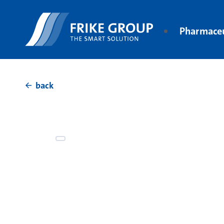
Pharmaceu
back