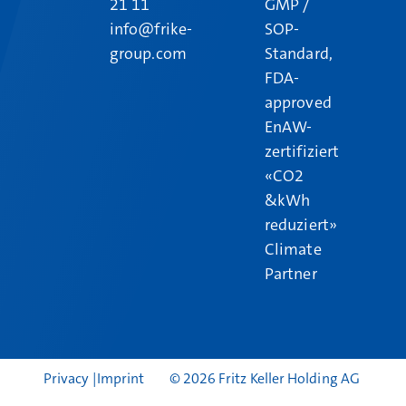
21 11
GMP /
info@frike-
SOP-
group.com
Standard,
FDA-
approved
EnAW-
zertifiziert
«CO2
&kWh
reduziert»
Climate
Partner
Privacy
Imprint
© 2026 Fritz Keller Holding AG